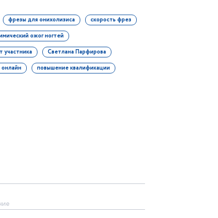
фрезы для онихолизиса
скорость фрез
имический ожог ногтей
т участника
Светлана Парфирова
 онлайн
повышение квалификации