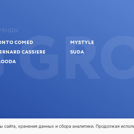
G GR
РЕНДЫ
ONTO Comed
MyStyle
ernard Cassiere
Suda
looda
ы сайта, хранения данных и сбора аналитики. Продолжая испол