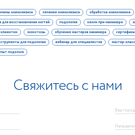
ичины онихолизиса
лечение онихолизиса
обработка онихолизиса
а для восстановления ногтей
подология
ожоги при маникюре
х
с клиентом
экзостозы
обучение мастеров маникюра
сертифика
нструменты для подологии
вебинар для специалистов
мастер-класс
опыт подолога
Свяжитесь с нами