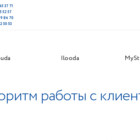
45 37 71
5 52 57
69 84 70
2 50 53
Suda
Ilooda
MySt
оритм работы с клие