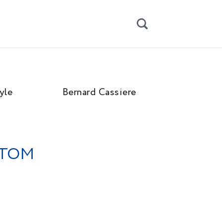
yle
Bernard Cassiere
IONTO Co
нтом