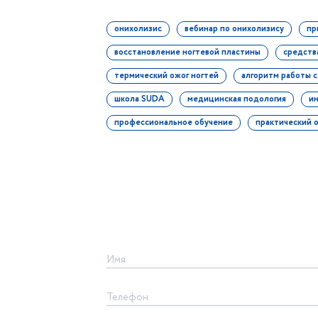
онихолизис
вебинар по онихолизису
пр
восстановление ногтевой пластины
средств
термический ожог ногтей
алгоритм работы 
школа SUDA
медицинская подология
и
профессиональное обучение
практический 