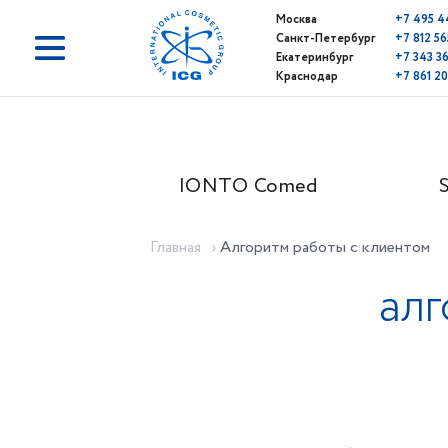
Москва
+7 495 4
Санкт-Петербург
+7 812 56
Екатеринбург
+7 343 3
Краснодар
+7 861 20
ard Cassiere
IONTO Comed
Главная
алгоритм работы с клиентом
алг